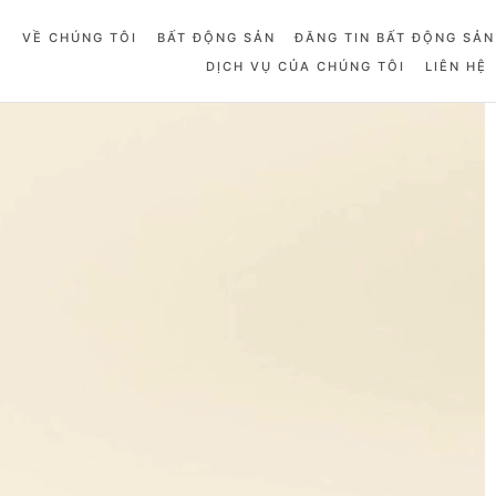
Ủ
VỀ CHÚNG TÔI
BẤT ĐỘNG SẢN
ĐĂNG TIN BẤT ĐỘNG SẢN
DỊCH VỤ CỦA CHÚNG TÔI
LIÊN HỆ