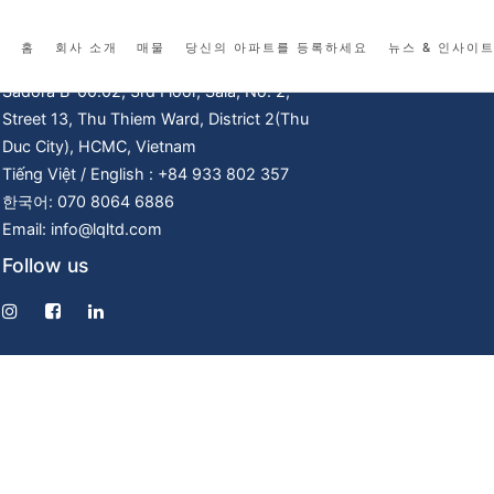
Contact
홈
회사 소개
매물
당신의 아파트를 등록하세요
뉴스 & 인사이
© 
Sadora B-00.02, 3rd Floor, Sala, No. 2,
Street 13, Thu Thiem Ward, District 2(Thu
Duc City), HCMC, Vietnam
Tiếng Việt / English : +84 933 802 357
한국어: 070 8064 6886
Email: info@lqltd.com
Follow us