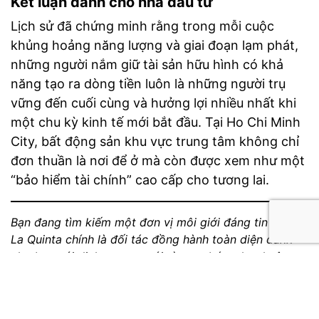
Kết luận dành cho nhà đầu tư
Lịch sử đã chứng minh rằng trong mỗi cuộc
khủng hoảng năng lượng và giai đoạn lạm phát,
những người nắm giữ tài sản hữu hình có khả
năng tạo ra dòng tiền luôn là những người trụ
vững đến cuối cùng và hưởng lợi nhiều nhất khi
một chu kỳ kinh tế mới bắt đầu. Tại Ho Chi Minh
City, bất động sản khu vực trung tâm không chỉ
đơn thuần là nơi để ở mà còn được xem như một
“bảo hiểm tài chính” cao cấp cho tương lai.
Bạn đang tìm kiếm một đơn vị môi giới đáng tin cậy?
La Quinta chính là đối tác đồng hành toàn diện dành
cho bạn với dịch vụ trọn gói từ mua bán, cho thuê,
thiết kế & thi công nội thất đến quản lý vận hành bất
động sản chuyên nghiệp. Liên hệ với La Quinta ngay
hôm nay!